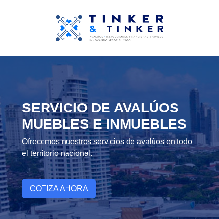
SERVICIO DE AVALÚOS
SERVICIO DE
MUEBLES E INMUEBLES
INSPECCIONES CIVILES Y
FINANCIERAS
Ofrecemos nuestros servicios de avalúos en todo
el territorio nacional.
Realizamos informes detallados para que
conozca sobre la ejecución y el manejo de fondos
de sus proyectos.
COTIZA AHORA
COTIZA AHORA